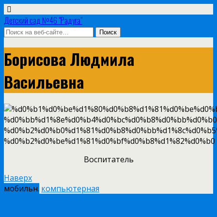
Детский сад №46 "Радуга"
Борисова Людмила
Васильевна
Воспитатель
Наверх
мобильн.
компьютерная