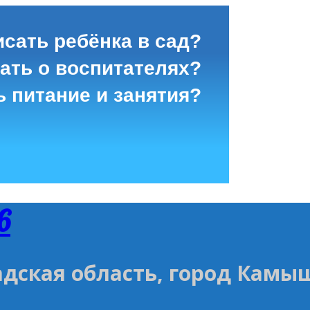
исать ребёнка в сад?
зать о воспитателях?
ь питание и занятия?
6
адская область, город Камы