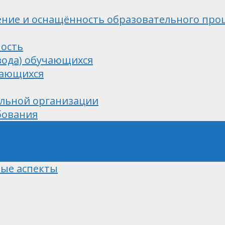
ние и оснащённость образовательного проце
ность
вода) обучающихся
чающихся
ельной организации
бования
ные аспекты