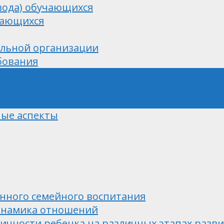
вода) обучающихся
чающихся
ельной организации
бования
ные аспекты
нного семейного воспитания
динамика отношений
ичности ребенка на различных этапах разв