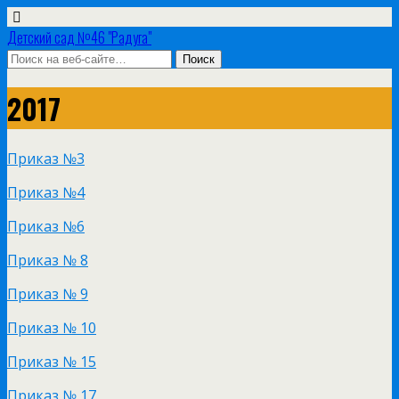
Детский сад №46 "Радуга"
2017
Приказ №3
Приказ №4
Приказ №6
Приказ № 8
Приказ № 9
Приказ № 10
Приказ № 15
Приказ № 17