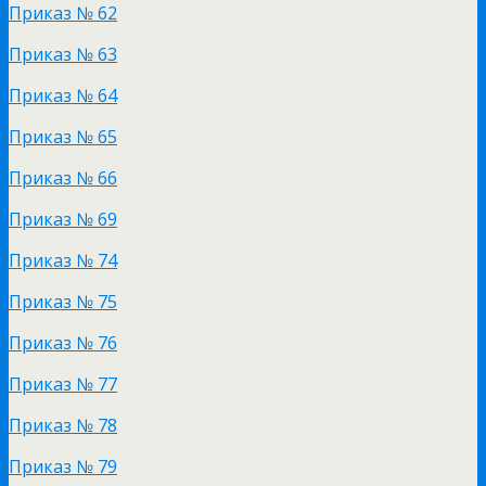
Приказ № 62
Приказ № 63
Приказ № 64
Приказ № 65
Приказ № 66
Приказ № 69
Приказ № 74
Приказ № 75
Приказ № 76
Приказ № 77
Приказ № 78
Приказ № 79