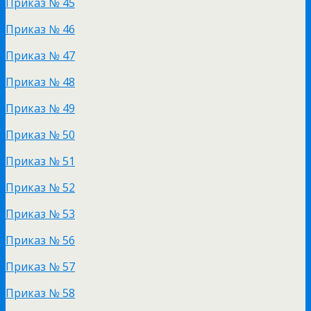
Приказ № 45
Приказ № 46
Приказ № 47
Приказ № 48
Приказ № 49
Приказ № 50
Приказ № 51
Приказ № 52
Приказ № 53
Приказ № 56
Приказ № 57
Приказ № 58